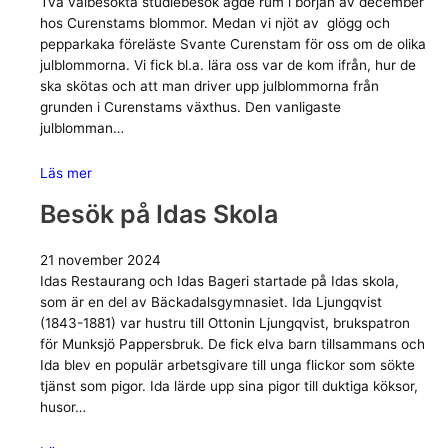
Två välbesökta studiebesök ägde rum i början av december
hos Curenstams blommor. Medan vi njöt av glögg och
pepparkaka föreläste Svante Curenstam för oss om de olika
julblommorna. Vi fick bl.a. lära oss var de kom ifrån, hur de
ska skötas och att man driver upp julblommorna från
grunden i Curenstams växthus. Den vanligaste
julblomman…
Läs mer
Besök på Idas Skola
21 november 2024
Idas Restaurang och Idas Bageri startade på Idas skola,
som är en del av Bäckadalsgymnasiet. Ida Ljungqvist
(1843-1881) var hustru till Ottonin Ljungqvist, brukspatron
för Munksjö Pappersbruk. De fick elva barn tillsammans och
Ida blev en populär arbetsgivare till unga flickor som sökte
tjänst som pigor. Ida lärde upp sina pigor till duktiga köksor,
husor…