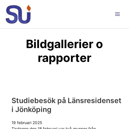
Hoppa
till
innehåll
Main
Men
Bildgallerier o
rapporter
Studiebesök på Länsresidenset
i Jönköping
19 februari 2025
Tisdagen den 18 februari var två grupper från