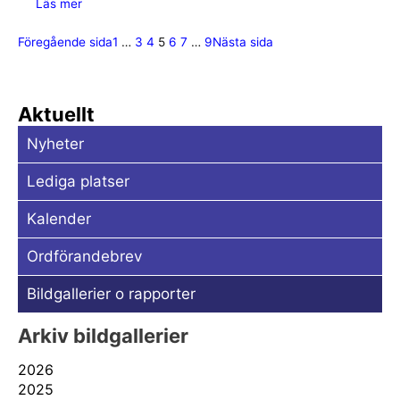
Läs mer
Föregående sida
1
…
3
4
5
6
7
…
9
Nästa sida
Aktuellt
Nyheter
Lediga platser
Kalender
Ordförandebrev
Bildgallerier o rapporter
Arkiv bildgallerier
2026
2025