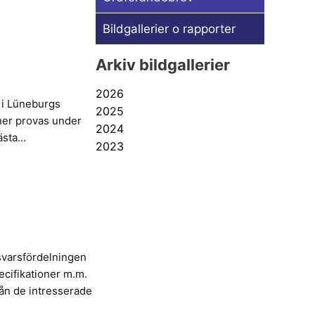
Bildgallerier o rapporter
Arkiv bildgallerier
2026
 i Lüneburgs
2025
iner provas under
2024
Nästa…
2023
svarsfördelningen
ecifikationer m.m.
rån de intresserade