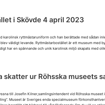
llet i Skövde 4 april 2023
rd karolinsk ryttmästaruniform och han berättade med sådan in
n blev väldigt levande. Ryttmästarbostället är ett museum med 
ndigt har en spännande och unik karolinsk miljö skapats med oli
la skatter ur Röhsska museets s
yssna till Josefin Kilner,samlingsintendent vid Röhsska museet
mling”. Museet är Sveriges enda specialmuseum förkonsthantve