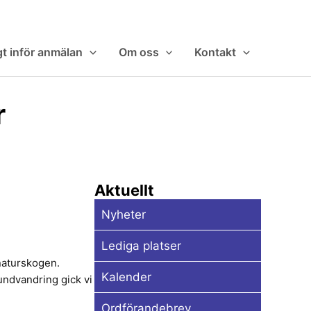
gt inför anmälan
Om oss
Kontakt
r
Aktuellt
Nyheter
Lediga platser
naturskogen.
Kalender
rundvandring gick vi
Ordförandebrev