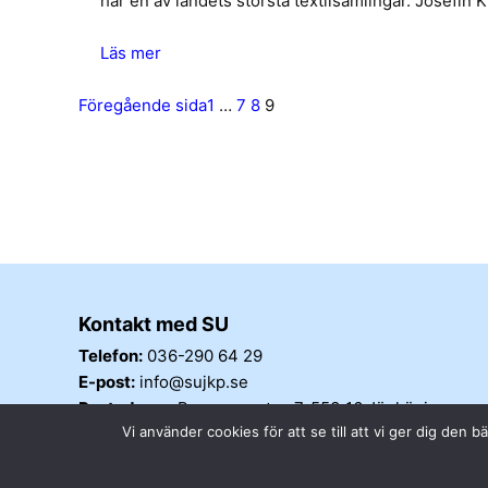
har en av landets största textilsamlingar. Josefin Ki
Läs mer
Föregående sida
1
…
7
8
9
Kontakt med SU
Telefon:
036-290 64 29
E-post:
info@sujkp.se
Postadress:
Barnarpsgatan 7, 553 16 Jönköping
Vi använder cookies för att se till att vi ger dig de