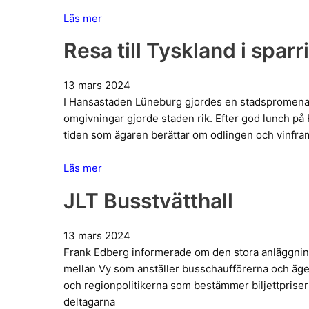
Läs mer
Resa till Tyskland i spa
13 mars 2024
I Hansastaden Lüneburg gjordes en stadspromenad i
omgivningar gjorde staden rik. Efter god lunch på H
tiden som ägaren berättar om odlingen och vinfram
Läs mer
JLT Busstvätthall
13 mars 2024
Frank Edberg informerade om den stora anläggni
mellan Vy som anställer busschaufförerna och äger
och regionpolitikerna som bestämmer biljettprisern
deltagarna