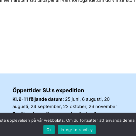
lner harställt sitt bildspel till vårt förfogande.Om du vill se stör
Öppettider SU:s expedition
Kl. 9-11 följande datum:
25 juni, 6 augusti, 20
augusti, 24 september, 22 oktober, 26 november
Besöksadress:
Barnarpsgatan 7, plan 2
n bästa upplevelsen på vår webbplats. Om du fortsätter att använda denn
Ok
Integritetspolicy