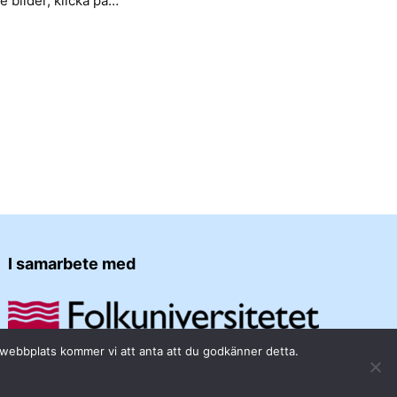
re bilder, klicka på…
I samarbete med
a webbplats kommer vi att anta att du godkänner detta.