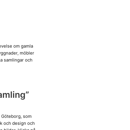
levelse om gamla
byggnader, möbler
ka samlingar och
amling”
 i Göteborg, som
rk och design och