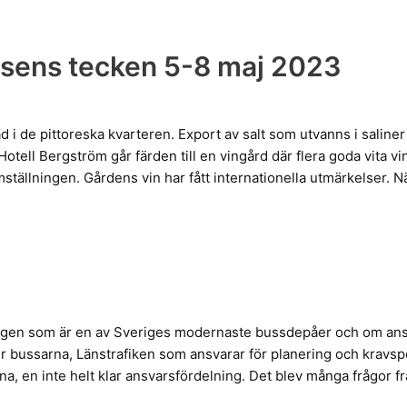
rrisens tecken 5-8 maj 2023
 de pittoreska kvarteren. Export av salt som utvanns i saliner
otell Bergström går färden till en vingård där flera goda vita v
ställningen. Gårdens vin har fått internationella utmärkelser. 
ngen som är en av Sveriges modernaste bussdepåer och om an
 bussarna, Länstrafiken som ansvarar för planering och kravsp
a, en inte helt klar ansvarsfördelning. Det blev många frågor f