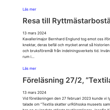
Läs mer
Resa till Ryttmästarbostä
13 mars 2024
Kavallerimajor Bernhard Englund tog emot oss ifö
knektar, deras befäl och mycket annat så historie
och bruksföremål från indelningsverkets tid. Invä
rum i…
Läs mer
Föreläsning 27/2, ”Texti
13 mars 2024
Vid föreläsningen den 27 februari 2023 kunde vi l
talade om ”Textila skatter urRöhsska museets sa