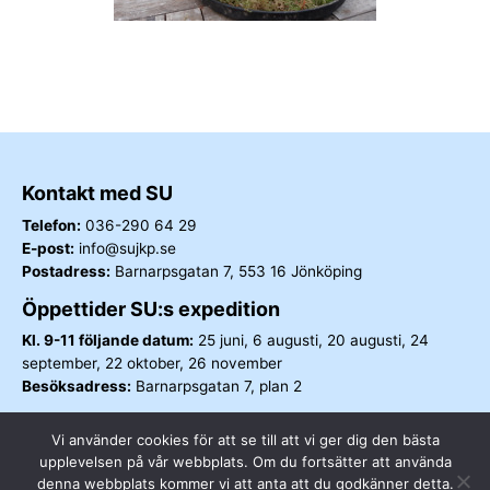
Kontakt med SU
Telefon:
036-290 64 29
E-post:
info@sujkp.se
Postadress:
Barnarpsgatan 7, 553 16 Jönköping
Öppettider SU:s expedition
Kl. 9-11 följande datum:
25 juni, 6 augusti, 20 augusti, 24
september, 22 oktober, 26 november
Besöksadress:
Barnarpsgatan 7, plan 2
I samarbete med
Vi använder cookies för att se till att vi ger dig den bästa
upplevelsen på vår webbplats. Om du fortsätter att använda
denna webbplats kommer vi att anta att du godkänner detta.