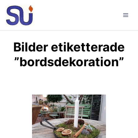
Hoppa
till
innehåll
Main
Men
Bilder etiketterade
”bordsdekoration”