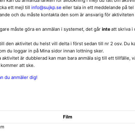
en kan du använda länken för avbokning i mejl du fått om aktivit
ka ett mejl till
info@sujkp.se
eller tala in ett meddelande på te
nde och du måste kontakta den som är ansvarig för aktiviteten o
agare måste göra en anmälan i systemet, det går
inte
att skriva 
ill den aktivitet du helst vill delta i först sedan till nr 2 osv. Du
om du loggar in på Mina sidor innan lottning sker.
ktivitet är dubblerad kan man bara anmäla sig till ett tillfälle,
 kommer att ske.
an du anmäler dig!
Film
ilm