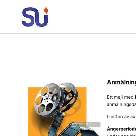
Hoppa
till
innehåll
Anmälning
Ett mejl med
anmälningsda
I mitten av au
Ångerperiod