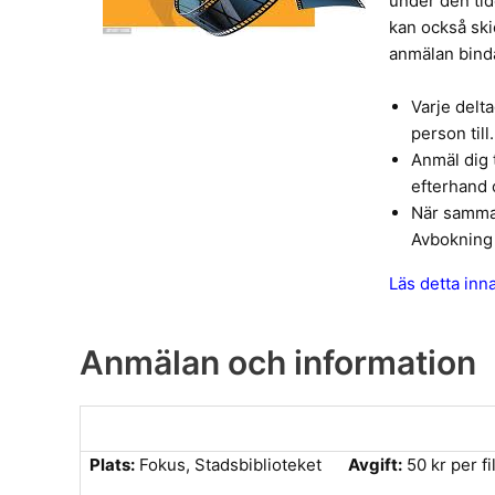
under den tid
kan också skic
anmälan binda
Varje delt
person till.
Anmäl dig t
efterhand 
När samma a
Avbokning
Läs detta inn
Anmälan och information
Plats:
Fokus, Stadsbiblioteket
Avgift:
50 kr per f