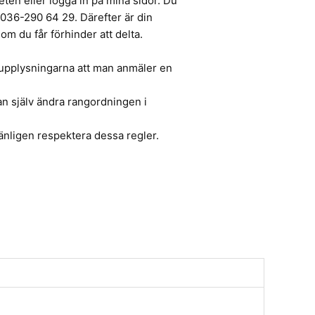
eten eller logga in på mina sidor. Du
l 036-290 64 29. Därefter är din
m du får förhinder att delta.
i upplysningarna att man anmäler en
 kan själv ändra rangordningen i
 vänligen respektera dessa regler.