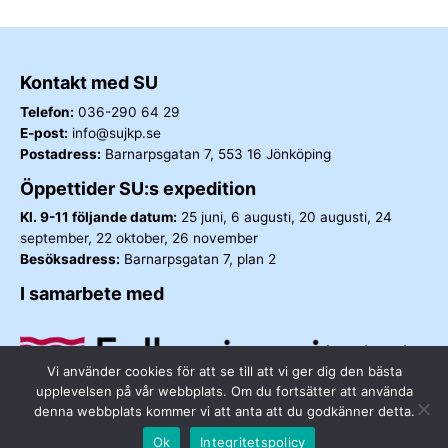
Kontakt med SU
Telefon:
036-290 64 29
E-post:
info@sujkp.se
Postadress:
Barnarpsgatan 7, 553 16 Jönköping
Öppettider SU:s expedition
Kl. 9-11 följande datum:
25 juni, 6 augusti, 20 augusti, 24
september, 22 oktober, 26 november
Besöksadress:
Barnarpsgatan 7, plan 2
I samarbete med
Vi använder cookies för att se till att vi ger dig den bästa
upplevelsen på vår webbplats. Om du fortsätter att använda
denna webbplats kommer vi att anta att du godkänner detta.
Ok
Integritetspolicy