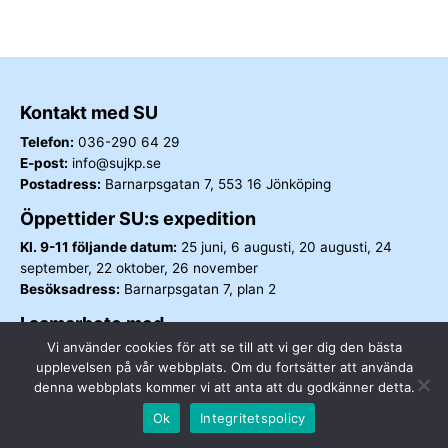
Kontakt med SU
Telefon:
036-290 64 29
E-post:
info@sujkp.se
Postadress:
Barnarpsgatan 7, 553 16 Jönköping
Öppettider SU:s expedition
Kl. 9-11 följande datum:
25 juni, 6 augusti, 20 augusti, 24
september, 22 oktober, 26 november
Besöksadress:
Barnarpsgatan 7, plan 2
I samarbete med
Vi använder cookies för att se till att vi ger dig den bästa
upplevelsen på vår webbplats. Om du fortsätter att använda
denna webbplats kommer vi att anta att du godkänner detta.
Ok
Integritetspolicy