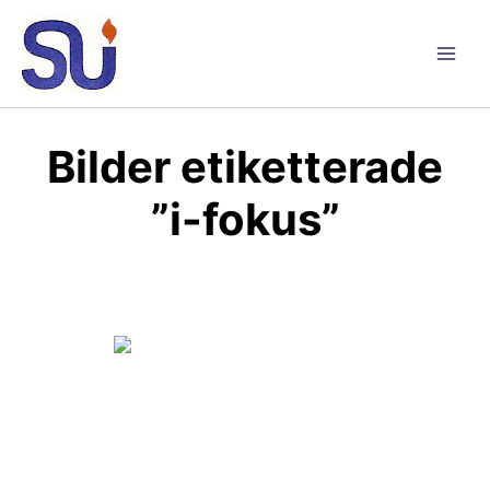
Hoppa
till
innehåll
Main
Men
Bilder etiketterade
”i-fokus”