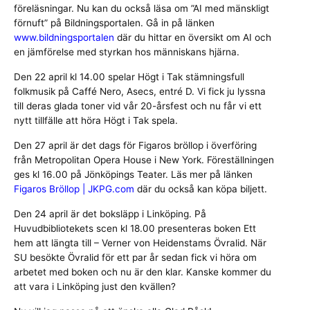
föreläsningar. Nu kan du också läsa om ”AI med mänskligt
förnuft” på Bildningsportalen. Gå in på länken
www.bildningsportalen
där du hittar en översikt om AI och
en jämförelse med styrkan hos människans hjärna.
Den 22 april kl 14.00 spelar Högt i Tak stämningsfull
folkmusik på Caffé Nero, Asecs, entré D. Vi fick ju lyssna
till deras glada toner vid vår 20-årsfest och nu får vi ett
nytt tillfälle att höra Högt i Tak spela.
Den 27 april är det dags för Figaros bröllop i överföring
från Metropolitan Opera House i New York. Föreställningen
ges kl 16.00 på Jönköpings Teater. Läs mer på länken
Figaros Bröllop | JKPG.com
där du också kan köpa biljett.
Den 24 april är det boksläpp i Linköping. På
Huvudbibliotekets scen kl 18.00 presenteras boken Ett
hem att längta till – Verner von Heidenstams Övralid. När
SU besökte Övralid för ett par år sedan fick vi höra om
arbetet med boken och nu är den klar. Kanske kommer du
att vara i Linköping just den kvällen?