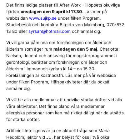
Det finns lediga platser till After Work – Hoppets okuvliga
fjädrar
onsdagen den 9 april kl 17.30
. Läs mer på
webbsidan
www.sujkp.se
under fliken Program,
Studiebesök och kontakta Birgitta von Malmborg, 070-872
13 80 eller
syrsan@hotmail.com
och anmäl dig.
Vi vill gärna påminna om föreläsningen om ålder och
ålderism som äger rum
måndagen den 5 maj
. Charlotta
Nielsen, docent och ansvarig för magisterprogrammet i
gerontologi, berättar om forskningen om ålder och
ålderism i Immanuelskyrkan kl 14 – ca 15.30.
Föreläsningen är kostnadsfri. Läs mer på vår webbsida
under fliken Program, Hälsoaktiviteter där du också
anmäler dig.
Vi vill be alla medlemmar att undvika starka dofter vid alla
våra aktiviteter. Det finns bland våra medlemmar
allergiska personer som kan må riktigt dåligt när de utsätts
för starka dofter.
Artificiell Intelligens är ju en aktuell fråga som Maria
Hedblom, lektor vid JU, har belyst för oss i två olika