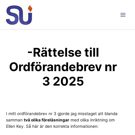
Hoppa
till
innehåll
Main
Men
-Rättelse till
Ordförandebrev nr
3 2025
I mitt ordförandebrev nr 3 gjorde jag misstaget att blanda
samman
två olika föreläsningar
med olika inriktning om
Ellen Key. Så här är den korrekta informationen: