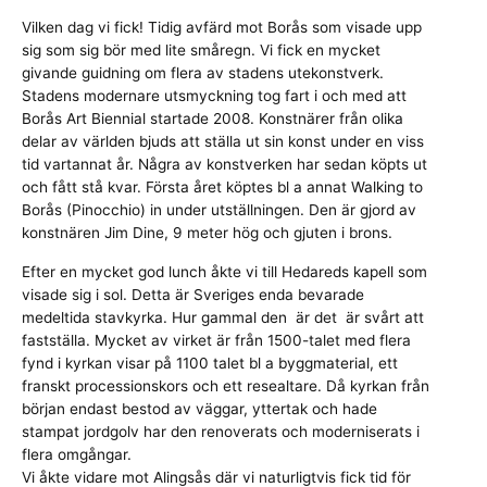
Vilken dag vi fick! Tidig avfärd mot Borås som visade upp
sig som sig bör med lite småregn. Vi fick en mycket
givande guidning om flera av stadens utekonstverk.
Stadens modernare utsmyckning tog fart i och med att
Borås Art Biennial startade 2008. Konstnärer från olika
delar av världen bjuds att ställa ut sin konst under en viss
tid vartannat år. Några av konstverken har sedan köpts ut
och fått stå kvar. Första året köptes bl a annat Walking to
Borås (Pinocchio) in under utställningen. Den är gjord av
konstnären Jim Dine, 9 meter hög och gjuten i brons.
Efter en mycket god lunch åkte vi till Hedareds kapell som
visade sig i sol. Detta är Sveriges enda bevarade
medeltida stavkyrka. Hur gammal den är det är svårt att
fastställa. Mycket av virket är från 1500-talet med flera
fynd i kyrkan visar på 1100 talet bl a byggmaterial, ett
franskt processionskors och ett resealtare. Då kyrkan från
början endast bestod av väggar, yttertak och hade
stampat jordgolv har den renoverats och moderniserats i
flera omgångar.
Vi åkte vidare mot Alingsås där vi naturligtvis fick tid för