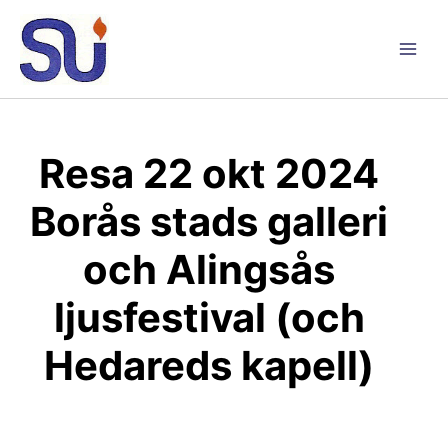
Hoppa
till
innehåll
Main
Men
Resa 22 okt 2024
Borås stads galleri
och Alingsås
ljusfestival (och
Hedareds kapell)