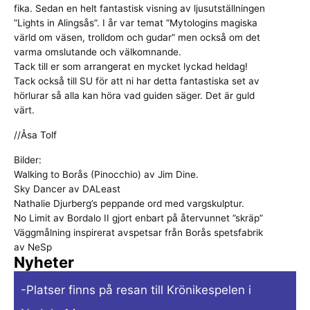
fika. Sedan en helt fantastisk visning av ljusutställningen
”Lights in Alingsås”. I år var temat ”Mytologins magiska
värld om väsen, trolldom och gudar” men också om det
varma omslutande och välkomnande.
Tack till er som arrangerat en mycket lyckad heldag!
Tack också till SU för att ni har detta fantastiska set av
hörlurar så alla kan höra vad guiden säger. Det är guld
värt.
//Åsa Tolf
Bilder:
Walking to Borås (Pinocchio) av Jim Dine.
Sky Dancer av DALeast
Nathalie Djurberg’s peppande ord med vargskulptur.
No Limit av Bordalo II gjort enbart på återvunnet ”skräp”
Väggmålning inspirerat avspetsar från Borås spetsfabrik
av NeSp
Nyheter
-Platser finns på resan till Krönikespelen i