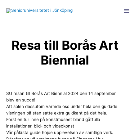
Hoppa
till
Main
innehåll
Men
Resa till Borås Art
Biennial
SU resan till Borås Art Biennial 2024 den 14 september
blev en succé!
Att solen dessutom värmde oss under hela den guidade
visningen på stan satte extra guldkant på det hela.
Först en tur inne på konstmuseet bland gåtfulla
installationer, bild- och videokonst .
Vår pålästa guide höjde upplevelsen av samtliga verk.
Därefter en välsmakande lunch på Sinnenas Hus.