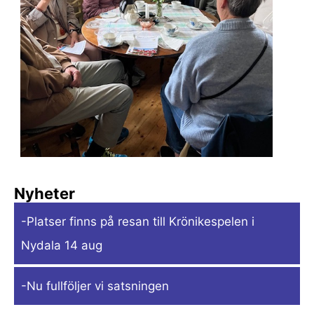
Nyheter
-Platser finns på resan till Krönikespelen i
Nydala 14 aug
-Nu fullföljer vi satsningen