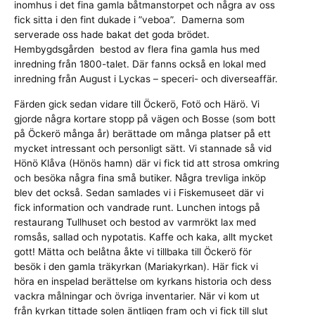
inomhus i det fina gamla båtmanstorpet och några av oss
fick sitta i den fint dukade i ”veboa”. Damerna som
serverade oss hade bakat det goda brödet.
Hembygdsgården bestod av flera fina gamla hus med
inredning från 1800-talet. Där fanns också en lokal med
inredning från August i Lyckas – speceri- och diverseaffär.
Färden gick sedan vidare till Öckerö, Fotö och Härö. Vi
gjorde några kortare stopp på vägen och Bosse (som bott
på Öckerö många år) berättade om många platser på ett
mycket intressant och personligt sätt. Vi stannade så vid
Hönö Klåva (Hönös hamn) där vi fick tid att strosa omkring
och besöka några fina små butiker. Några trevliga inköp
blev det också. Sedan samlades vi i Fiskemuseet där vi
fick information och vandrade runt. Lunchen intogs på
restaurang Tullhuset och bestod av varmrökt lax med
romsås, sallad och nypotatis. Kaffe och kaka, allt mycket
gott! Mätta och belåtna åkte vi tillbaka till Öckerö för
besök i den gamla träkyrkan (Mariakyrkan). Här fick vi
höra en inspelad berättelse om kyrkans historia och dess
vackra målningar och övriga inventarier. När vi kom ut
från kyrkan tittade solen äntligen fram och vi fick till slut