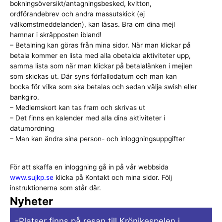
bokningsöversikt/antagningsbesked, kvitton,
ordförandebrev och andra massutskick (ej
välkomstmeddelanden), kan läsas. Bra om dina mejl
hamnar i skräpposten ibland!
– Betalning kan göras från mina sidor. När man klickar på
betala kommer en lista med alla obetalda aktiviteter upp,
samma lista som när man klickar på betalalänken i mejlen
som skickas ut. Där syns förfallodatum och man kan
bocka för vilka som ska betalas och sedan välja swish eller
bankgiro.
– Medlemskort kan tas fram och skrivas ut
– Det finns en kalender med alla dina aktiviteter i
datumordning
– Man kan ändra sina person- och inloggningsuppgifter
För att skaffa en inloggning gå in på vår webbsida
www.sujkp.se
klicka på Kontakt och mina sidor. Följ
instruktionerna som står där.
Nyheter
-Platser finns på resan till Krönikespelen i