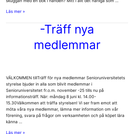
skuggan med en bok i handen? Mitt i allt det härliga som …
-
Läs mer »
Ordförandebrev
nr
-Träff nya
7
juni
medlemmar
2026
VÄLKOMMEN tillTräff för nya medlemmar Senioruniversitetets
styrelse bjuder in alla som blivit medlemmar i
Senioruniversitetet fr.o.m. november -25 tills nu på
informationsträff. När: måndag 8 juni kl. 14.00-
15.30Välkommen att träffa styrelsen! Vi ser fram emot att
möta våra nya medlemmar, lämna mer information om vår
förening, svara på frågor om verksamheten och på köpet lära
känna …
-
Läs mer »