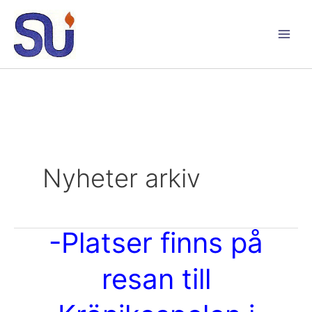
Hoppa
till
innehåll
Main
Men
Nyheter arkiv
-Platser finns på
resan till