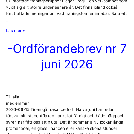
SU startade träningsgrupper i ”egen” regi – en verksamhet som
vuxit sig allt större under senare år. Det finns ibland också
förutfattade meningar om vad träningsformer innebär. Bara ett
…
-
Läs mer »
Nu
fullföljer
-Ordförandebrev nr 7
vi
satsningen
juni 2026
Till alla
medlemmar
2026-06-15 Tiden går rasande fort. Halva juni har redan
försvunnit, studentflaken har rullat färdigt och både hägg och
syren har fått oss att njuta. Det är sommar!!! Nu lockar långa
promenader, en glass i handen eller kanske sköna stunder i