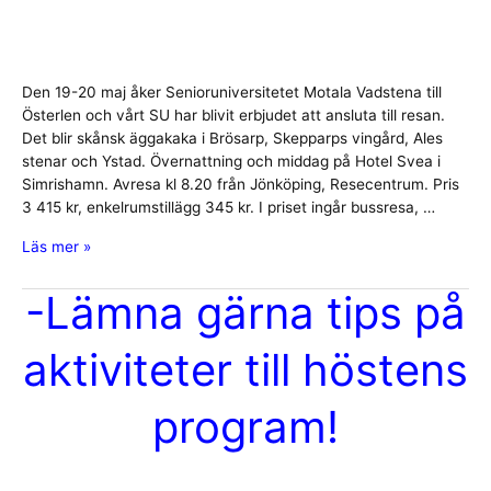
Den 19-20 maj åker Senioruniversitetet Motala Vadstena till
Österlen och vårt SU har blivit erbjudet att ansluta till resan.
Det blir skånsk äggakaka i Brösarp, Skepparps vingård, Ales
stenar och Ystad. Övernattning och middag på Hotel Svea i
Simrishamn. Avresa kl 8.20 från Jönköping, Resecentrum. Pris
3 415 kr, enkelrumstillägg 345 kr. I priset ingår bussresa, …
-
Läs mer »
Vårresa
till
-Lämna gärna tips på
Österlen
aktiviteter till höstens
program!