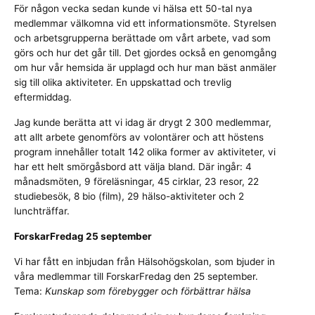
För någon vecka sedan kunde vi hälsa ett 50-tal nya
medlemmar välkomna vid ett informationsmöte. Styrelsen
och arbetsgrupperna berättade om vårt arbete, vad som
görs och hur det går till. Det gjordes också en genomgång
om hur vår hemsida är upplagd och hur man bäst anmäler
sig till olika aktiviteter. En uppskattad och trevlig
eftermiddag.
Jag kunde berätta att vi idag är drygt 2 300 medlemmar,
att allt arbete genomförs av volontärer och att höstens
program innehåller totalt 142 olika former av aktiviteter, vi
har ett helt smörgåsbord att välja bland. Där ingår: 4
månadsmöten, 9 föreläsningar, 45 cirklar, 23 resor, 22
studiebesök, 8 bio (film), 29 hälso-aktiviteter och 2
lunchträffar.
ForskarFredag 25 september
Vi har fått en inbjudan från Hälsohögskolan, som bjuder in
våra medlemmar till ForskarFredag den 25 september.
Tema:
Kunskap som förebygger och förbättrar hälsa