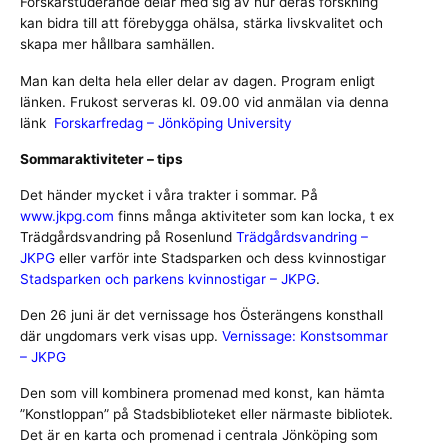
Forskarstuderande delar med sig av hur deras forskning
kan bidra till att förebygga ohälsa, stärka livskvalitet och
skapa mer hållbara samhällen.
Man kan delta hela eller delar av dagen. Program enligt
länken. Frukost serveras kl. 09.00 vid anmälan via denna
länk
Forskarfredag – Jönköping University
Sommaraktiviteter – tips
Det händer mycket i våra trakter i sommar. På
www.jkpg.com
finns många aktiviteter som kan locka, t ex
Trädgårdsvandring på Rosenlund
Trädgårdsvandring –
JKPG
eller varför inte Stadsparken och dess kvinnostigar
Stadsparken och parkens kvinnostigar – JKPG
.
Den 26 juni är det vernissage hos Österängens konsthall
där ungdomars verk visas upp.
Vernissage: Konstsommar
– JKPG
Den som vill kombinera promenad med konst, kan hämta
”Konstloppan” på Stadsbiblioteket eller närmaste bibliotek.
Det är en karta och promenad i centrala Jönköping som