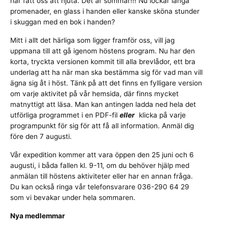
har fått oss att njuta. Det är sommar!!! Nu lockar långa
promenader, en glass i handen eller kanske sköna stunder
i skuggan med en bok i handen?
Mitt i allt det härliga som ligger framför oss, vill jag
uppmana till att gå igenom höstens program. Nu har den
korta, tryckta versionen kommit till alla brevlådor, ett bra
underlag att ha när man ska bestämma sig för vad man vill
ägna sig åt i höst. Tänk på att det finns en fylligare version
om varje aktivitet på vår hemsida, där finns mycket
matnyttigt att läsa. Man kan antingen ladda ned hela det
utförliga programmet i en PDF-fil
eller
klicka på varje
programpunkt för sig för att få all information. Anmäl dig
före den 7 augusti.
Vår expedition kommer att vara öppen den 25 juni och 6
augusti, i båda fallen kl. 9-11, om du behöver hjälp med
anmälan till höstens aktiviteter eller har en annan fråga.
Du kan också ringa vår telefonsvarare 036-290 64 29
som vi bevakar under hela sommaren.
Nya medlemmar