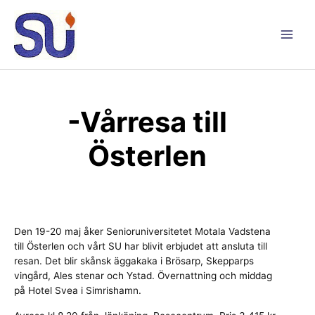
Hoppa
till
innehåll
Main
Men
-Vårresa till
Österlen
Den 19-20 maj åker Senioruniversitetet Motala Vadstena
till Österlen och vårt SU har blivit erbjudet att ansluta till
resan. Det blir skånsk äggakaka i Brösarp, Skepparps
vingård, Ales stenar och Ystad. Övernattning och middag
på Hotel Svea i Simrishamn.