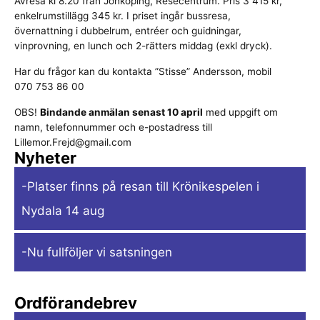
Avresa kl 8.20 från Jönköping, Resecentrum. Pris 3 415 kr,
enkelrumstillägg 345 kr. I priset ingår bussresa,
övernattning i dubbelrum, entréer och guidningar,
vinprovning, en lunch och 2-rätters middag (exkl dryck).
Har du frågor kan du kontakta ”Stisse” Andersson, mobil
070 753 86 00
OBS!
Bindande anmälan senast 10 april
med uppgift om
namn, telefonnummer och e-postadress till
Lillemor.Frejd@gmail.com
Nyheter
-Platser finns på resan till Krönikespelen i
Nydala 14 aug
-Nu fullföljer vi satsningen
Ordförandebrev