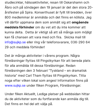
studiecirklar, hälsoaktiviteter, resan till Oskarshamn och
Åbro och på söndagen den 19 januari är det den stora 20-
årsfesten på Spira. Konserthuset är fyllt till bredden, över
800 medlemmar är anmälda och det finns en kölista. Jag
vill därför uppmana dem som anmält sig att
omgående
meddela förhinder
om du vet att du inte kommer att
kunna delta. Detta är viktigt så att så många som möjligt
kan få chansen att vara med och fira. Skicka mail till
info@sujkp.se
eller ring vår telefonsvarare, 036-290 64
29 och meddela förhinder!
Det är många aktiviteter i vårens program. Några
föreläsningar flyttas till Pingstkyrkan för att bereda plats
för alla anmälda till dessa föreläsningar. Redan
föreläsningen den 3 februari ”Tyskland – en dramatisk
historia” med Carl Tham flyttas till Pingstkyrkan. Titta
noga efter vilken lokal som anges! Information finns på
www.sujkp.se
under fliken Program, Föreläsningar.
Under fliken Aktuellt, Lediga platser på webbsidan hittar
du de aktiviteter som du fortfarande kan anmäla dig till.
Det finns en hel del att välja på.