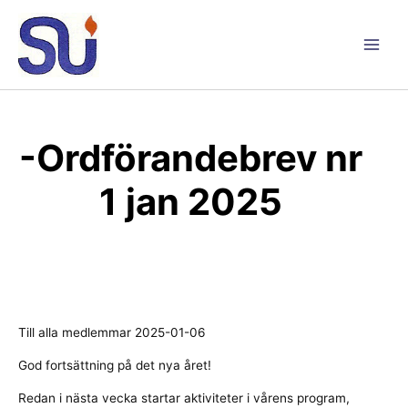
Hoppa
till
innehåll
Main
Men
-Ordförandebrev nr
1 jan 2025
Till alla medlemmar 2025-01-06
God fortsättning på det nya året!
Redan i nästa vecka startar aktiviteter i vårens program,