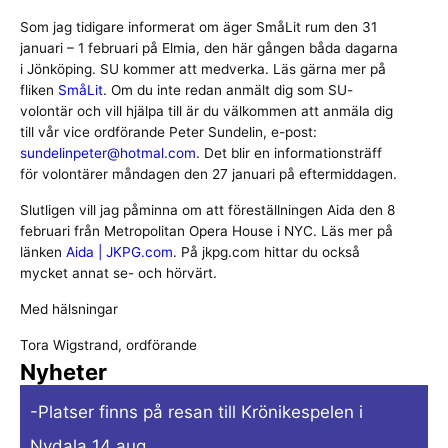
Som jag tidigare informerat om äger SmåLit rum den 31
januari – 1 februari på Elmia, den här gången båda dagarna
i Jönköping. SU kommer att medverka. Läs gärna mer på
fliken
SmåLit
. Om du inte redan anmält dig som SU-
volontär och vill hjälpa till är du välkommen att anmäla dig
till vår vice ordförande Peter Sundelin, e-post:
sundelinpeter@hotmal.com
. Det blir en informationsträff
för volontärer måndagen den 27 januari på eftermiddagen.
Slutligen vill jag påminna om att föreställningen Aida den 8
februari från Metropolitan Opera House i NYC. Läs mer på
länken
Aida | JKPG.com
. På jkpg.com hittar du också
mycket annat se- och hörvärt.
Med hälsningar
Tora Wigstrand, ordförande
Nyheter
-Platser finns på resan till Krönikespelen i
Nydala 14 aug