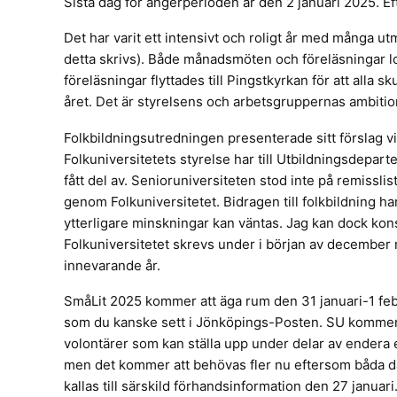
Sista dag för ångerperioden är den 2 januari 2025. E
Det har varit ett intensivt och roligt år med många ut
detta skrivs). Både månadsmöten och föreläsningar l
föreläsningar flyttades till Pingstkyrkan för att alla 
året. Det är styrelsens och arbetsgruppernas ambitio
Folkbildningsutredningen presenterade sitt förslag
Folkuniversitetets styrelse har till Utbildningsdepart
fått del av. Senioruniversiteten stod inte på remisslis
genom Folkuniversitetet. Bidragen till folkbildning h
ytterligare minskningar kan väntas. Jag kan dock kons
Folkuniversitetet skrevs under i början av december
innevarande år.
SmåLit 2025 kommer att äga rum den 31 januari-1 feb
som du kanske sett i Jönköpings-Posten. SU kommer 
volontärer som kan ställa upp under delar av endera e
men det kommer att behövas fler nu eftersom båda da
kallas till särskild förhandsinformation den 27 januari