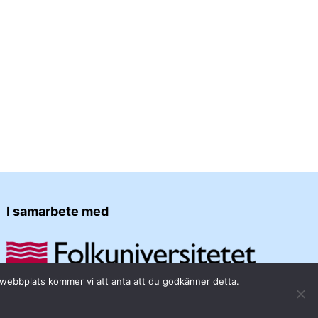
I samarbete med
a webbplats kommer vi att anta att du godkänner detta.