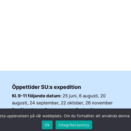
Öppettider SU:s expedition
Kl. 9-11 följande datum:
25 juni, 6 augusti, 20
augusti, 24 september, 22 oktober, 26 november
Besöksadress:
Barnarpsgatan 7, plan 2
n bästa upplevelsen på vår webbplats. Om du fortsätter att använda denn
Ok
Integritetspolicy