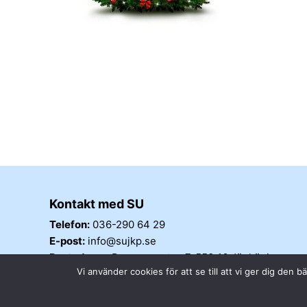
Kontakt med SU
Telefon:
036-290 64 29
E-post:
info@sujkp.se
Postadress:
Barnarpsgatan 7, 553 16 Jönköping
Vi använder cookies för att se till att vi ger dig de