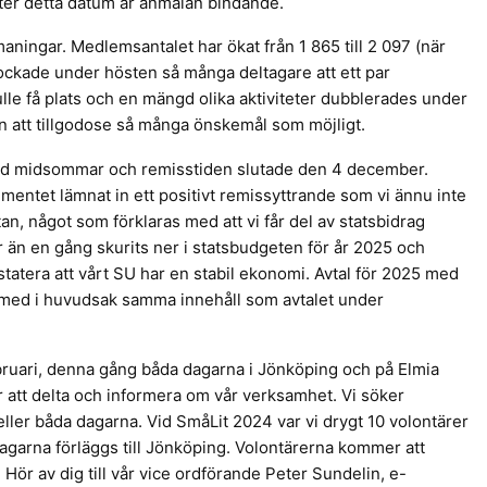
fter detta datum är anmälan bindande.
maningar. Medlemsantalet har ökat från 1 865 till 2 097 (när
ockade under hösten så många deltagare att ett par
skulle få plats och en mängd olika aktiviteter dubblerades under
n att tillgodose så många önskemål som möjligt.
 vid midsommar och remisstiden slutade den 4 december.
ementet lämnat in ett positivt remissyttrande som vi ännu inte
tan, något som förklaras med att vi får del av statsbidrag
ar än en gång skurits ner i statsbudgeten för år 2025 och
tatera att vårt SU har en stabil ekonomi. Avtal för 2025 med
 med i huvudsak samma innehåll som avtalet under
ruari, denna gång båda dagarna i Jönköping och på Elmia
att delta och informera om vår verksamhet. Vi söker
ller båda dagarna. Vid SmåLit 2024 var vi drygt 10 volontärer
garna förläggs till Jönköping. Volontärerna kommer att
. Hör av dig till vår vice ordförande Peter Sundelin, e-