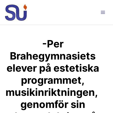
Hoppa
till
innehåll
Main
Men
-Per
Brahegymnasiets
elever på estetiska
programmet,
musikinriktningen,
genomför sin