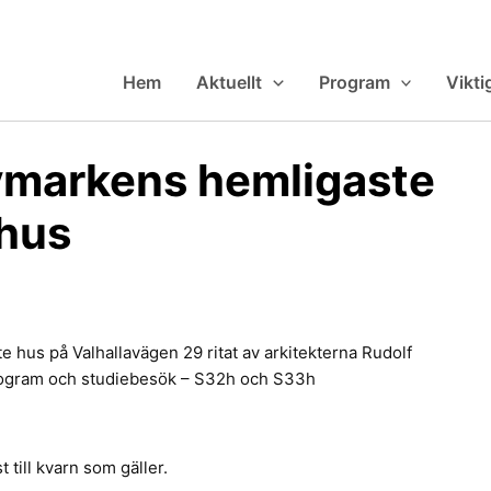
Hem
Aktuellt
Program
Vikti
ymarkens hemligaste
hus
 hus på Valhallavägen 29 ritat av arkitekterna Rudolf
program och studiebesök – S32h och S33h
 till kvarn som gäller.