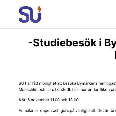
Hoppa
till
innehåll
-Studiebesök i B
SU har fått möjlighet att besöka Bymarkens hemligaste
Moeschlin och Lars Löfstedt. Läs mer under fliken 
När:
6 november 11.00 och 13.00
Anmälan är öppen och görs på vanligt sätt. Det är först