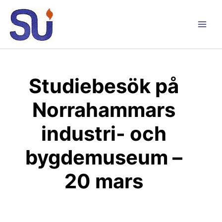
Hoppa
till
innehåll
Main
Men
Studiebesök på
Norrahammars
industri- och
bygdemuseum –
20 mars