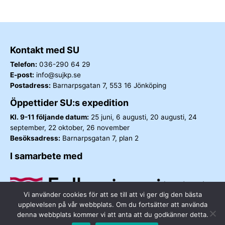
Kontakt med SU
Telefon:
036-290 64 29
E-post:
info@sujkp.se
Postadress:
Barnarpsgatan 7, 553 16 Jönköping
Öppettider SU:s expedition
Kl. 9-11 följande datum:
25 juni, 6 augusti, 20 augusti, 24
september, 22 oktober, 26 november
Besöksadress:
Barnarpsgatan 7, plan 2
I samarbete med
Vi använder cookies för att se till att vi ger dig den bästa
upplevelsen på vår webbplats. Om du fortsätter att använda
denna webbplats kommer vi att anta att du godkänner detta.