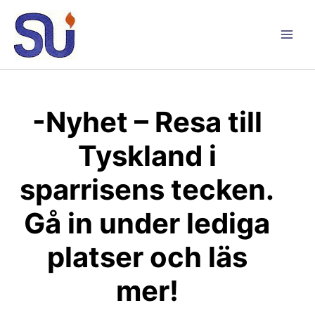
Hoppa
till
innehåll
Main
Men
-Nyhet – Resa till
Tyskland i
sparrisens tecken.
Gå in under lediga
platser och läs
mer!