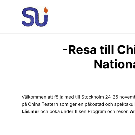
Hoppa
till
innehåll
-Resa till C
Natio
Välkommen att följa med till Stockholm 24-25 novemb
på China Teatern som ger en påkostad och spektakulä
Läs mer
och boka under fliken Program och resor.
A