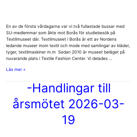
En av de första vårdagarna var vi två fullastade bussar med
SU-medlemmar som åkte mot Borås för studiebesök på
Textilmuseet där. Textilmuseet i Borås är ett av Nordens
ledande museer inom textil och mode med samlingar av kläder,
tyger, textilmaskiner m.m Sedan 2010 är museet beläget på
nuvarande plats i Textile Fashion Center. Vi delades …
Resa
Läs mer »
till
Borås
-Handlingar till
Textilmuseum
3
årsmötet 2026-03-
mars
2026
19