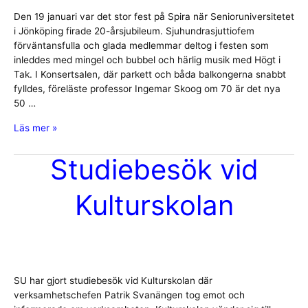
Den 19 januari var det stor fest på Spira när Senioruniversitetet
i Jönköping firade 20-årsjubileum. Sjuhundrasjuttiofem
förväntansfulla och glada medlemmar deltog i festen som
inleddes med mingel och bubbel och härlig musik med Högt i
Tak. I Konsertsalen, där parkett och båda balkongerna snabbt
fylldes, föreläste professor Ingemar Skoog om 70 är det nya
50 …
Senioruniversitetets
Läs mer »
20-
årsfest
Studiebesök vid
på
Spira
Kulturskolan
SU har gjort studiebesök vid Kulturskolan där
verksamhetschefen Patrik Svanängen tog emot och