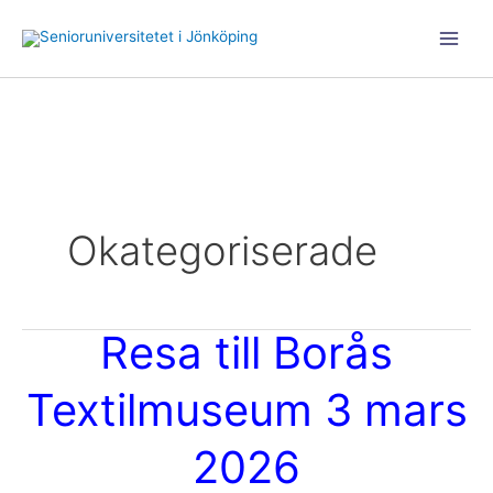
Hoppa
till
Main
innehåll
Men
Okategoriserade
Resa till Borås
Textilmuseum 3 mars
2026