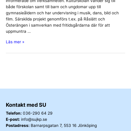
informerade om verksamheten. Kulturskolan vänder sig till
både förskolan samt till barn och ungdomar upp till
gymnasieåldern och har undervisning i musik, dans, bild och
film. Särskilda projekt genomförs t.ex. på Råslätt och
Österängen i samverkan med fritidsgårdarna där för att
uppmuntra …
Studiebesök
Läs mer »
vid
Kulturskolan
Kontakt med SU
Telefon:
036-290 64 29
E-post:
info@sujkp.se
Postadress:
Barnarpsgatan 7, 553 16 Jönköping