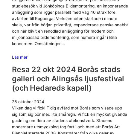
studiebesök vid Jönköpings Bildemontering, en imponerande
anläggning som ligger parallellt med väg 40 strax före
avfarten till Rogberga. Verksamheten startade i mindre
skala, var från början privatägt, expanderade ganska snabbt
och har blivit en renodlad anläggning för modern och
miljöanpassad bildemontering, som numera ingår i Bilia
koncernen. Omsättningen…
Läs mer
Resa 22 okt 2024 Borås stads
galleri och Alingsås ljusfestival
(och Hedareds kapell)
26 oktober 2024
Vilken dag vi fick! Tidig avfärd mot Borås som visade upp
sig som sig bör med lite småregn. Vi fick en mycket givande
guidning om flera av stadens utekonstverk. Stadens
modernare utsmyckning tog fart i och med att Borås Art
Biennial startade 2008. Konstnärer från olika delar av