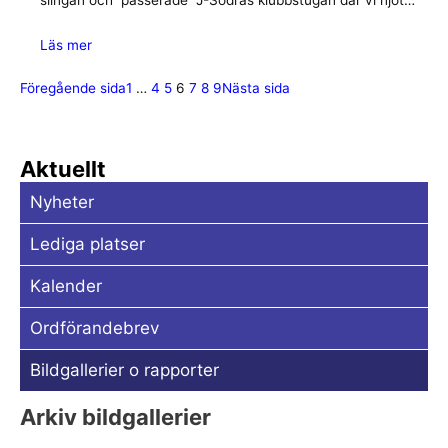
slingan och passerade J-Södras klubbstugan där vi njöt…
Läs mer
Föregående sida
1
…
4
5
6
7
8
9
Nästa sida
Aktuellt
Nyheter
Lediga platser
Kalender
Ordförandebrev
Bildgallerier o rapporter
Arkiv bildgallerier