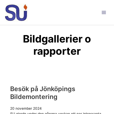
Hoppa
till
innehåll
Main
Men
Bildgallerier o
rapporter
Besök på Jönköpings
Bildemontering
20 november 2024
SU gjorde under den gångna veckan ett par intressanta