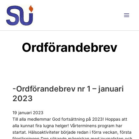
Hoppa
till
innehåll
Main
Men
Ordförandebrev
-Ordförandebrev nr 1 – januari
2023
19 januari 2023
Till alla medlemmar God fortsättning på 2023! Hoppas att
alla kunnat fira lugna helger! Vårterminens program har
startat. Hälsoaktiviteter började redan i förra veckan, första
föreläsningen Den sökande människan med journalisten och